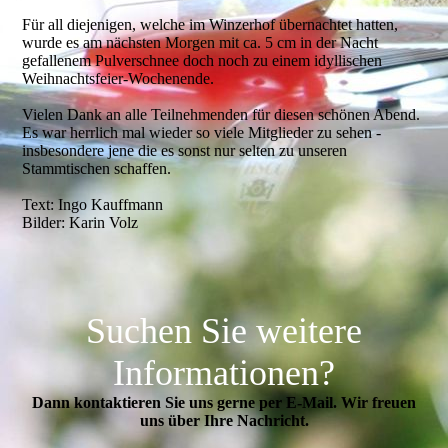
Für all diejenigen, welche im Winzerhof übernachtet hatten,
wurde es am nächsten Morgen mit ca. 5 cm in der Nacht
gefallenem Pulverschnee doch noch zu einem idyllischen
Weihnachtsfeier-Wochenende.
Vielen Dank an alle Teilnehmenden für diesen schönen Abend.
Es war herrlich mal wieder so viele Mitglieder zu sehen -
insbesondere jene die es sonst nur selten zu unseren
Stammtischen schaffen.
Text: Ingo Kauffmann
Bilder: Karin Volz
Suchen Sie weitere
Informationen?
Dann kontaktieren Sie uns gerne per E-Mail. Wir freuen
uns über Ihre Nachricht.