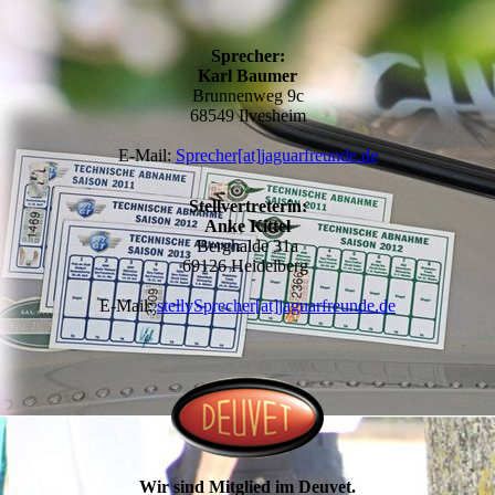
Sprecher:
Karl Baumer
Brunnenweg 9c
68549 Ilvesheim
E-Mail:
Sprecher[at]jaguarfreunde.de
Stellvertreterin:
Anke Kittel
Berghalde 31a
69126 Heidelberg
E-Mail:
stellvSprecher[at]jaguarfreunde.de
Wir sind Mitglied im Deuvet.