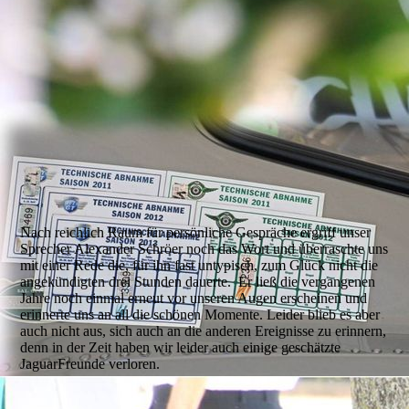
Nach reichlich Raum für persönliche Gespräche ergriff unser
Sprecher Alexander Schröer noch das Wort und überraschte uns
mit einer Rede die, für ihn fast untypisch, zum Glück nicht die
angekündigten drei Stunden dauerte. Er ließ die vergangenen
Jahre noch einmal erneut vor unseren Augen erscheinen und
erinnerte uns an all die schönen Momente. Leider blieb es aber
auch nicht aus, sich auch an die anderen Ereignisse zu erinnern,
denn in der Zeit haben wir leider auch einige geschätzte
JaguarFreunde verloren.