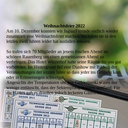
Weihnachtsfeier 2022
Am 10. Dezember konnten wir JaguarFreunde endlich wieder
zusammen eine Weihnachtsfeier machen, nachdem sie in den
letzten zwei Jahren leider hat ausfallen müssen.
So trafen sich 70 Mitglieder an jenem frischen Abend im
schönen Rauenberg um einen gemeinsamen Abend zu
verbringen. Das Hotel Winzerhof hatte seine Räume für uns gut
vorbereitet. Im Hintergrund lief eine Diashow mit Bildern der
Veranstaltungen der letzten Jahre so dass jeder ins Grübeln kam
oder in Erinnerungen schwelgte.
Angesichts der Temperaturen um den Gefrierpunkt waren nur
wenige enttäuscht, dass der Sektempfang drinnen stattfand. Für
die Harten gab es draußen jedoch leckeren Glühwein.