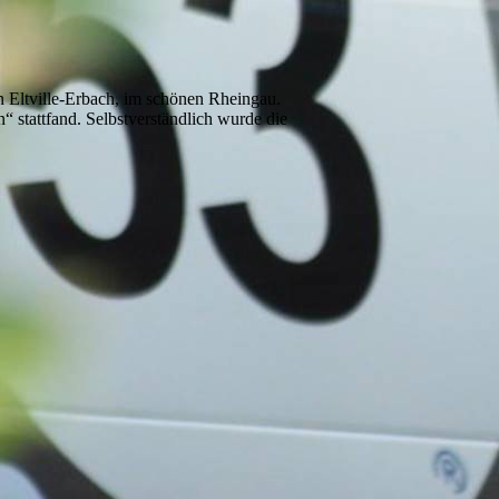
Eltville-Erbach, im schönen Rheingau.
 stattfand. Selbstverständlich wurde die