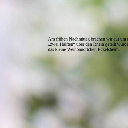
Am frühen Nachmittag brachen wir auf um m
„zwei Hälften“ über den Rhein geteilt wurd
das kleine Weinbauörtchen Eckelsheim.