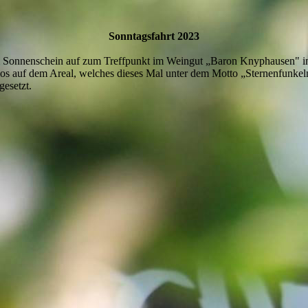
Sonntagsfahrt 2023
 Sonnenschein auf zum Treffpunkt im Weingut „Baron Knyphausen" in 
os auf dem Areal, welches dieses Mal unter dem Motto „Sternenfunkeln“
gesetzt.