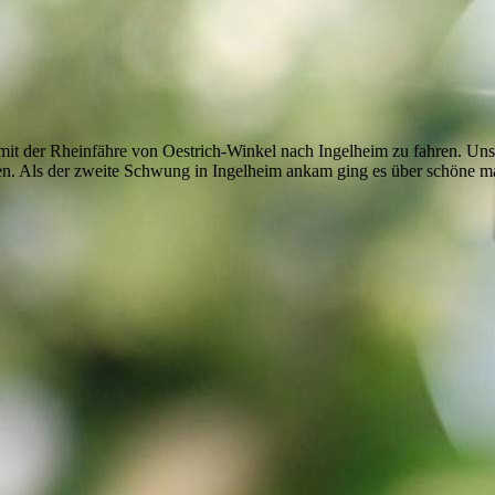
it der Rheinfähre von Oestrich-Winkel nach Ingelheim zu fahren. Unse
en. Als der zweite Schwung in Ingelheim ankam ging es über schöne mal